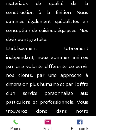
matériaux de qualité de la
construction à la finition. Nous
sommes également spécialistes en
conception de cuisines équipées. Nos
devis sont gratuits.
Établissement totalement
indépendant, nous sommes animés
par une volonté différente de servir
nos clients, par une approche à
dimension plus humaine et par l’offre
d’un service personnalisé aux
particuliers et professionnels. Vous
trouverez donc dans notre
Showroom des matériaux de gros
Phone
Email
Facebook
œuvre, des carrelages, parquets, des